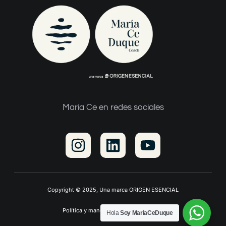
Maria Ce en redes sociales
Copyright © 2025, Una marca ORIGEN ESENCIAL
Política y manejo de datos personales
Hola
Soy MariaCeDuque